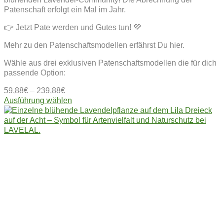
Patenschaft erfolgt ein Mal im Jahr.
👉 Jetzt Pate werden und Gutes tun! 💜
Mehr zu den Patenschaftsmodellen erfährst Du hier.
Wähle aus drei exklusiven Patenschaftsmodellen die für dich
passende Option:
59,88
€
–
239,88
€
Dieses
Ausführung wählen
Produkt
weist
mehrere
Varianten
auf.
Die
Optionen
können
auf
der
Produktseite
gewählt