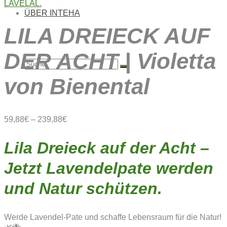
ÜBER INTEHA
LILA DREIECK AUF
DER ACHT | Violetta
Suche
von Bienental
nach:
59,88
€
–
239,88
€
Lila Dreieck auf der Acht –
Jetzt Lavendelpate werden
und Natur schützen.
Werde Lavendel-Pate und schaffe Lebensraum für die Natur!