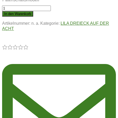
LILA
DREIECK
In den Warenkorb
AUF
Artikelnummer:
n. a.
Kategorie:
LILA DREIECK AUF DER
DER
ACHT
ACHT
|
Violetta
von
Bienental
Menge