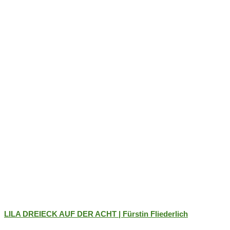
Optionen
können
auf
der
Produktseite
gewählt
werden
LILA DREIECK AUF DER ACHT | Fürstin Fliederlich