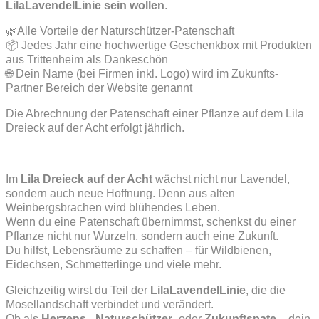
LilaLavendelLinie sein wollen
.
🌿Alle Vorteile der Naturschützer-Patenschaft
📦 Jedes Jahr eine hochwertige Geschenkbox mit Produkten
aus Trittenheim als Dankeschön
🌐 Dein Name (bei Firmen inkl. Logo) wird im Zukunfts-
Partner Bereich der Website genannt
Die Abrechnung der Patenschaft einer Pflanze auf dem Lila
Dreieck auf der Acht erfolgt jährlich.
Im
Lila Dreieck auf der Acht
wächst nicht nur Lavendel,
sondern auch neue Hoffnung. Denn aus alten
Weinbergsbrachen wird blühendes Leben.
Wenn du eine Patenschaft übernimmst, schenkst du einer
Pflanze nicht nur Wurzeln, sondern auch eine Zukunft.
Du hilfst, Lebensräume zu schaffen – für Wildbienen,
Eidechsen, Schmetterlinge und viele mehr.
Gleichzeitig wirst du Teil der
LilaLavendelLinie
, die die
Mosellandschaft verbindet und verändert.
Ob als
Herzens-
,
Naturschützer-
oder
Zukunftspate
– dein