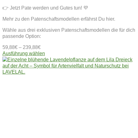
👉 Jetzt Pate werden und Gutes tun! 💜
Mehr zu den Patenschaftsmodellen erfährst Du hier.
Wähle aus drei exklusiven Patenschaftsmodellen die für dich
passende Option:
59,88
€
–
239,88
€
Dieses
Ausführung wählen
Produkt
weist
mehrere
Varianten
auf.
Die
Optionen
können
auf
der
Produktseite
gewählt
werden