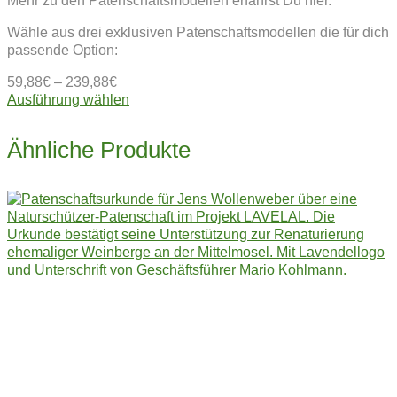
Mehr zu den Patenschaftsmodellen erfährst Du hier.
Wähle aus drei exklusiven Patenschaftsmodellen die für dich
passende Option:
59,88
€
–
239,88
€
Dieses
Ausführung wählen
Produkt
weist
Ähnliche Produkte
mehrere
Varianten
auf.
Die
Optionen
können
auf
der
Produktseite
gewählt
werden