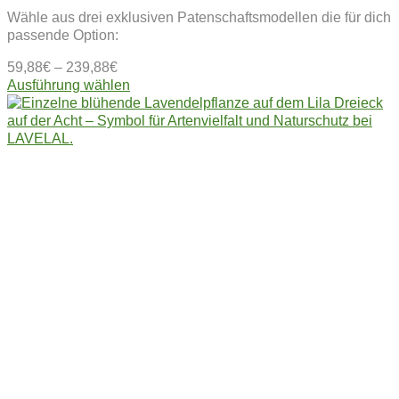
Wähle aus drei exklusiven Patenschaftsmodellen die für dich
passende Option:
59,88
€
–
239,88
€
Dieses
Ausführung wählen
Produkt
weist
mehrere
Varianten
auf.
Die
Optionen
können
auf
der
Produktseite
gewählt
werden