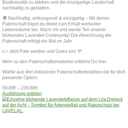
Biodiversität zu stärken und die einzigartige Landschaft
nachhaltig zu gestalten.
🌍 Nachhaltig, wirkungsvoll & einzigartig – Mit deiner
Patenschaft trägst du direkt zum Erhalt wertvoller
Lebensräume bei. Mach mit und werde Teil unserer
blühenden Lavendel-Community! Die Abrechnung der
Patenschaft erfolgt ein Mal im Jahr.
👉 Jetzt Pate werden und Gutes tun! 💜
Mehr zu den Patenschaftsmodellen erfährst Du hier.
Wähle aus drei exklusiven Patenschaftsmodellen die für dich
passende Option:
59,88
€
–
239,88
€
Dieses
Ausführung wählen
Produkt
weist
mehrere
Varianten
auf.
Die