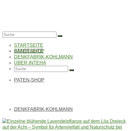
Suche
nach:
STARTSEITE
STARTSEITE
PATEN-SHOP
DENKFABRIK-KOHLMANN
ÜBER INTEHA
Suche
nach:
PATEN-SHOP
LILA DREIECK AUF
DER ACHT
DENKFABRIK-KOHLMANN