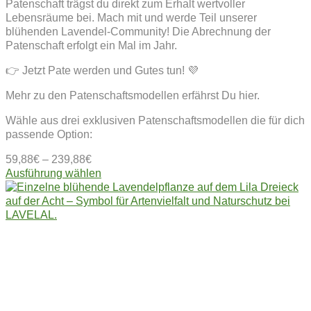
Patenschaft trägst du direkt zum Erhalt wertvoller
Lebensräume bei. Mach mit und werde Teil unserer
blühenden Lavendel-Community! Die Abrechnung der
Patenschaft erfolgt ein Mal im Jahr.
👉 Jetzt Pate werden und Gutes tun! 💜
Mehr zu den Patenschaftsmodellen erfährst Du hier.
Wähle aus drei exklusiven Patenschaftsmodellen die für dich
passende Option:
59,88
€
–
239,88
€
Dieses
Ausführung wählen
Produkt
weist
mehrere
Varianten
auf.
Die
Optionen
können
auf