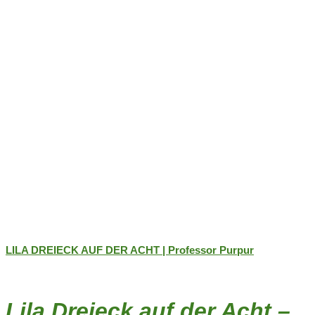
der
Produktseite
gewählt
werden
LILA DREIECK AUF DER ACHT | Professor Purpur
Lila Dreieck auf der Acht –