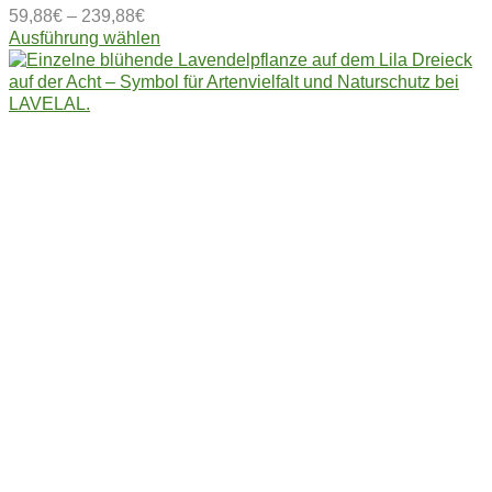
59,88
€
–
239,88
€
Dieses
Ausführung wählen
Produkt
weist
mehrere
Varianten
auf.
Die
Optionen
können
auf
der
Produktseite
gewählt
werden