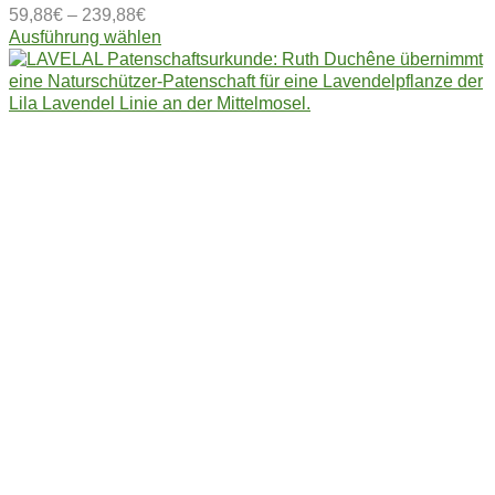
59,88
€
–
239,88
€
Dieses
Ausführung wählen
Produkt
weist
mehrere
Varianten
auf.
Die
Optionen
können
auf
der
Produktseite
gewählt
werden