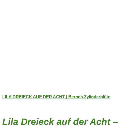
der
Produktseite
gewählt
werden
LILA DREIECK AUF DER ACHT | Bernds Zylinderblüte
Lila Dreieck auf der Acht –