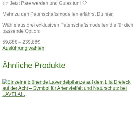
👉 Jetzt Pate werden und Gutes tun! 💜
Mehr zu den Patenschaftsmodellen erfährst Du hier.
Wähle aus drei exklusiven Patenschaftsmodellen die für dich
passende Option:
59,88
€
–
239,88
€
Dieses
Ausführung wählen
Produkt
weist
Ähnliche Produkte
mehrere
Varianten
auf.
Die
Optionen
können
auf
der
Produktseite
gewählt
werden