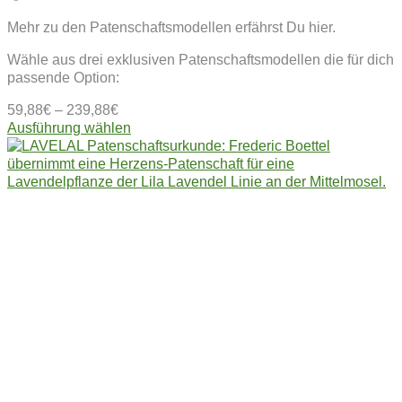
Mehr zu den Patenschaftsmodellen erfährst Du hier.
Wähle aus drei exklusiven Patenschaftsmodellen die für dich
passende Option:
59,88
€
–
239,88
€
Dieses
Ausführung wählen
Produkt
weist
mehrere
Varianten
auf.
Die
Optionen
können
auf
der
Produktseite
gewählt
werden