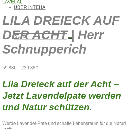
ÜBER INTEHA
LILA DREIECK AUF
DER ACHT | Herr
Suche
Schnupperich
nach:
59,88
€
–
239,88
€
Lila Dreieck auf der Acht –
Jetzt Lavendelpate werden
und Natur schützen.
Werde Lavendel-Pate und schaffe Lebensraum für die Natur!