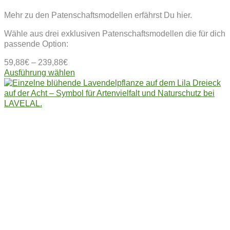
Mehr zu den Patenschaftsmodellen erfährst Du hier.
Wähle aus drei exklusiven Patenschaftsmodellen die für dich
passende Option:
59,88
€
–
239,88
€
Dieses
Ausführung wählen
Produkt
weist
mehrere
Varianten
auf.
Die
Optionen
können
auf
der
Produktseite
gewählt
werden