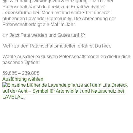
🌍 Nachhaltig, wirkungsvoll & einzigartig – Mit deiner
Patenschaft trägst du direkt zum Erhalt wertvoller
Lebensräume bei. Mach mit und werde Teil unserer
blühenden Lavendel-Community! Die Abrechnung der
Patenschaft erfolgt ein Mal im Jahr.
👉 Jetzt Pate werden und Gutes tun! 💜
Mehr zu den Patenschaftsmodellen erfährst Du hier.
Wähle aus drei exklusiven Patenschaftsmodellen die für dich
passende Option:
59,88
€
–
239,88
€
Dieses
Ausführung wählen
Produkt
weist
mehrere
Varianten
auf.
Die
Optionen
können
auf