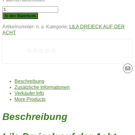
LILA
DREIECK
In den Warenkorb
AUF
Artikelnummer:
n. a.
Kategorie:
LILA DREIECK AUF DER
DER
ACHT
ACHT
|
Herr
Schnupperich
Menge
Beschreibung
Zusätzliche Informationen
Verkäufer Info
More Products
Beschreibung