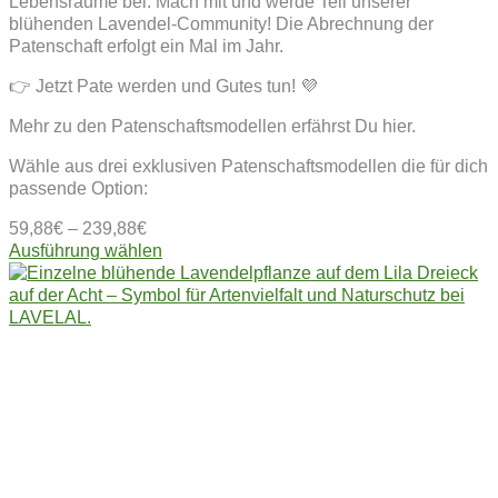
Lebensräume bei. Mach mit und werde Teil unserer
blühenden Lavendel-Community! Die Abrechnung der
Patenschaft erfolgt ein Mal im Jahr.
👉 Jetzt Pate werden und Gutes tun! 💜
Mehr zu den Patenschaftsmodellen erfährst Du hier.
Wähle aus drei exklusiven Patenschaftsmodellen die für dich
passende Option:
59,88
€
–
239,88
€
Dieses
Ausführung wählen
Produkt
weist
mehrere
Varianten
auf.
Die
Optionen
können
auf
der
Produktseite