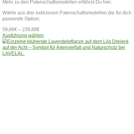
Mehr zu den Patenschaftsmodellen erfährst Du hier.
Wähle aus drei exklusiven Patenschaftsmodellen die für dich
passende Option:
59,88
€
–
239,88
€
Dieses
Ausführung wählen
Produkt
weist
mehrere
Varianten
auf.
Die
Optionen
können
auf
der
Produktseite
gewählt
werden