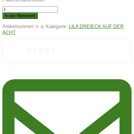
LILA
DREIECK
In den Warenkorb
AUF
Artikelnummer:
n. a.
Kategorie:
LILA DREIECK AUF DER
DER
ACHT
ACHT
|
Lea
Lavendel
II.
Menge