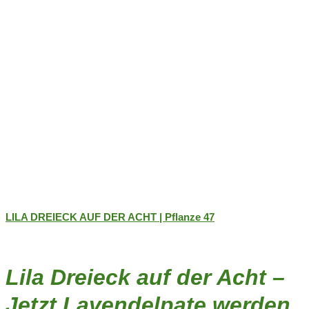
gewählt
werden
LILA DREIECK AUF DER ACHT | Pflanze 47
Lila Dreieck auf der Acht –
Jetzt Lavendelpate werden