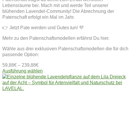
Lebensräume bei. Mach mit und werde Teil unserer
blühenden Lavendel-Community! Die Abrechnung der
Patenschaft erfolgt ein Mal im Jahr.
👉 Jetzt Pate werden und Gutes tun! 💜
Mehr zu den Patenschaftsmodellen erfährst Du hier.
Wähle aus drei exklusiven Patenschaftsmodellen die für dich
passende Option:
59,88
€
–
239,88
€
Dieses
Ausführung wählen
Produkt
weist
mehrere
Varianten
auf.
Die
Optionen
können
auf
der