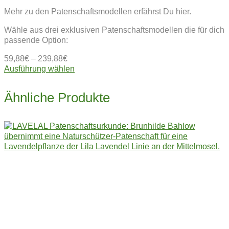
Mehr zu den Patenschaftsmodellen erfährst Du hier.
Wähle aus drei exklusiven Patenschaftsmodellen die für dich
passende Option:
59,88
€
–
239,88
€
Dieses
Ausführung wählen
Produkt
weist
Ähnliche Produkte
mehrere
Varianten
auf.
Die
Optionen
können
auf
der
Produktseite
gewählt
werden