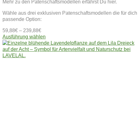
Mehr zu den Patenschaftsmodellen erfährst Du hier.
Wähle aus drei exklusiven Patenschaftsmodellen die für dich
passende Option:
59,88
€
–
239,88
€
Dieses
Ausführung wählen
Produkt
weist
mehrere
Varianten
auf.
Die
Optionen
können
auf
der
Produktseite
gewählt
werden