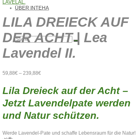
ÜBER INTEHA
LILA DREIECK AUF
DER ACHT | Lea
Suche
Lavendel II.
nach:
59,88
€
–
239,88
€
Lila Dreieck auf der Acht –
Jetzt Lavendelpate werden
und Natur schützen.
Werde Lavendel-Pate und schaffe Lebensraum für die Natur!