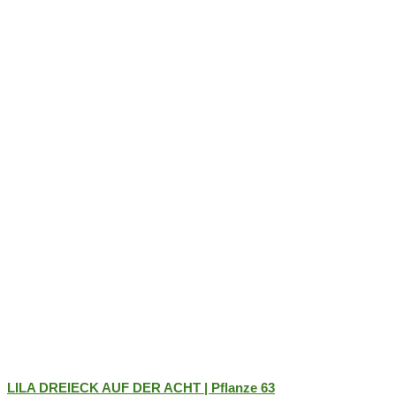
auf.
Die
Optionen
können
auf
der
Produktseite
gewählt
werden
LILA DREIECK AUF DER ACHT | Pflanze 63