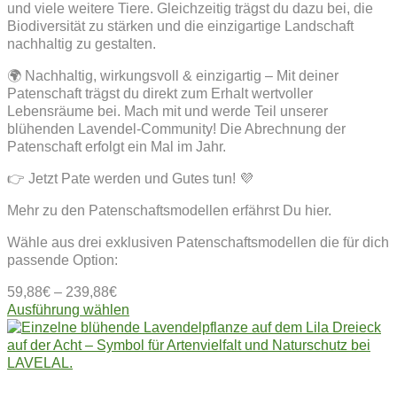
und viele weitere Tiere. Gleichzeitig trägst du dazu bei, die
Biodiversität zu stärken und die einzigartige Landschaft
nachhaltig zu gestalten.
🌍 Nachhaltig, wirkungsvoll & einzigartig – Mit deiner
Patenschaft trägst du direkt zum Erhalt wertvoller
Lebensräume bei. Mach mit und werde Teil unserer
blühenden Lavendel-Community! Die Abrechnung der
Patenschaft erfolgt ein Mal im Jahr.
👉 Jetzt Pate werden und Gutes tun! 💜
Mehr zu den Patenschaftsmodellen erfährst Du hier.
Wähle aus drei exklusiven Patenschaftsmodellen die für dich
passende Option:
59,88
€
–
239,88
€
Dieses
Ausführung wählen
Produkt
weist
mehrere
Varianten