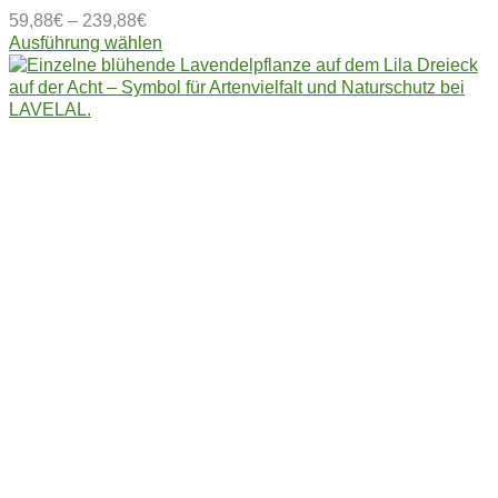
59,88
€
–
239,88
€
Dieses
Ausführung wählen
Produkt
weist
mehrere
Varianten
auf.
Die
Optionen
können
auf
der
Produktseite
gewählt
werden