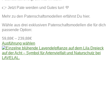
👉 Jetzt Pate werden und Gutes tun! 💜
Mehr zu den Patenschaftsmodellen erfährst Du hier.
Wähle aus drei exklusiven Patenschaftsmodellen die für dich
passende Option:
59,88
€
–
239,88
€
Dieses
Ausführung wählen
Produkt
weist
mehrere
Varianten
auf.
Die
Optionen
können
auf
der
Produktseite
gewählt
werden