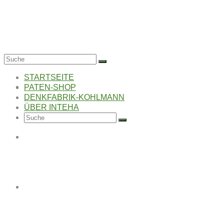
Suche
nach:
STARTSEITE
STARTSEITE
PATEN-SHOP
DENKFABRIK-KOHLMANN
ÜBER INTEHA
Suche
nach:
PATEN-SHOP
DENKFABRIK-KOHLMANN
LILA DREIECK AUF