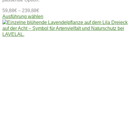
59,88
€
–
239,88
€
Dieses
Ausführung wählen
Produkt
weist
mehrere
Varianten
auf.
Die
Optionen
können
auf
der
Produktseite
gewählt
werden