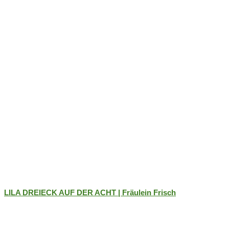
auf
der
Produktseite
gewählt
werden
LILA DREIECK AUF DER ACHT | Fräulein Frisch