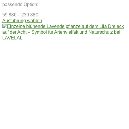
passende Option:
59,88
€
–
239,88
€
Dieses
Ausführung wählen
Produkt
weist
mehrere
Varianten
auf.
Die
Optionen
können
auf
der
Produktseite
gewählt
werden