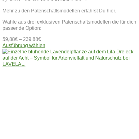
Mehr zu den Patenschaftsmodellen erfährst Du hier.
Wähle aus drei exklusiven Patenschaftsmodellen die für dich
passende Option:
59,88
€
–
239,88
€
Dieses
Ausführung wählen
Produkt
weist
mehrere
Varianten
auf.
Die
Optionen
können
auf
der
Produktseite
gewählt
werden