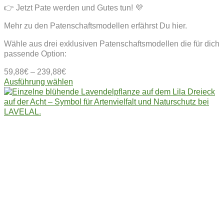
👉 Jetzt Pate werden und Gutes tun! 💜
Mehr zu den Patenschaftsmodellen erfährst Du hier.
Wähle aus drei exklusiven Patenschaftsmodellen die für dich
passende Option:
59,88
€
–
239,88
€
Dieses
Ausführung wählen
Produkt
weist
mehrere
Varianten
auf.
Die
Optionen
können
auf
der
Produktseite
gewählt
werden