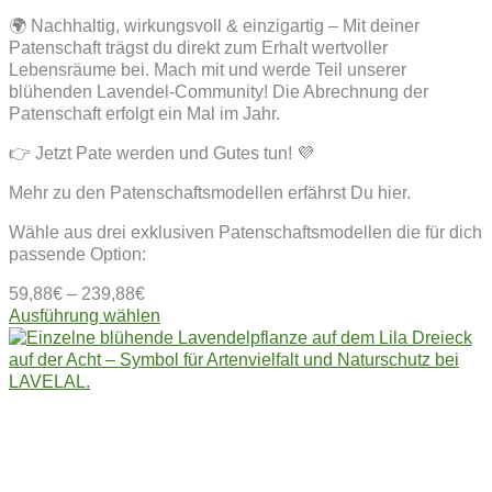
🌍 Nachhaltig, wirkungsvoll & einzigartig – Mit deiner
Patenschaft trägst du direkt zum Erhalt wertvoller
Lebensräume bei. Mach mit und werde Teil unserer
blühenden Lavendel-Community! Die Abrechnung der
Patenschaft erfolgt ein Mal im Jahr.
👉 Jetzt Pate werden und Gutes tun! 💜
Mehr zu den Patenschaftsmodellen erfährst Du hier.
Wähle aus drei exklusiven Patenschaftsmodellen die für dich
passende Option:
59,88
€
–
239,88
€
Dieses
Ausführung wählen
Produkt
weist
mehrere
Varianten
auf.
Die
Optionen
können