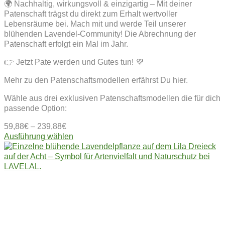
🌍 Nachhaltig, wirkungsvoll & einzigartig – Mit deiner
Patenschaft trägst du direkt zum Erhalt wertvoller
Lebensräume bei. Mach mit und werde Teil unserer
blühenden Lavendel-Community! Die Abrechnung der
Patenschaft erfolgt ein Mal im Jahr.
👉 Jetzt Pate werden und Gutes tun! 💜
Mehr zu den Patenschaftsmodellen erfährst Du hier.
Wähle aus drei exklusiven Patenschaftsmodellen die für dich
passende Option:
59,88
€
–
239,88
€
Dieses
Ausführung wählen
Produkt
weist
mehrere
Varianten
auf.
Die
Optionen
können