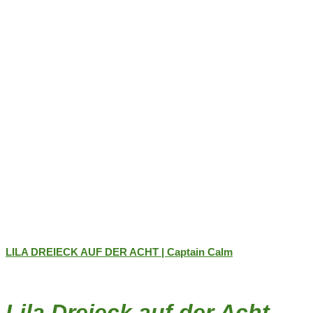
auf
der
Produktseite
gewählt
werden
LILA DREIECK AUF DER ACHT | Captain Calm
Lila Dreieck auf der Acht –