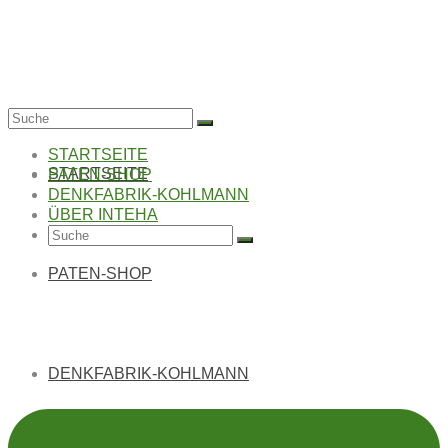
Suche
nach:
STARTSEITE
STARTSEITE
PATEN-SHOP
DENKFABRIK-KOHLMANN
ÜBER INTEHA
Suche
nach:
PATEN-SHOP
Bezahlvarianten
DENKFABRIK-KOHLMANN