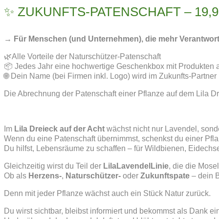
✨ ZUKUNFTS-PATENSCHAFT – 19,99 
→ Für Menschen (und Unternehmen), die mehr Verantwortu
🌿Alle Vorteile der Naturschützer-Patenschaft
📦 Jedes Jahr eine hochwertige Geschenkbox mit Produkten 
🌐 Dein Name (bei Firmen inkl. Logo) wird im Zukunfts-Partne
Die Abrechnung der Patenschaft einer Pflanze auf dem Lila Drei
Im
Lila Dreieck auf der Acht
wächst nicht nur Lavendel, son
Wenn du eine Patenschaft übernimmst, schenkst du einer Pfla
Du hilfst, Lebensräume zu schaffen – für Wildbienen, Eidechs
Gleichzeitig wirst du Teil der
LilaLavendelLinie
, die die Mose
Ob als
Herzens-
,
Naturschützer-
oder
Zukunftspate
– dein B
Denn mit jeder Pflanze wächst auch ein Stück Natur zurück.
Du wirst sichtbar, bleibst informiert und bekommst als Dank e