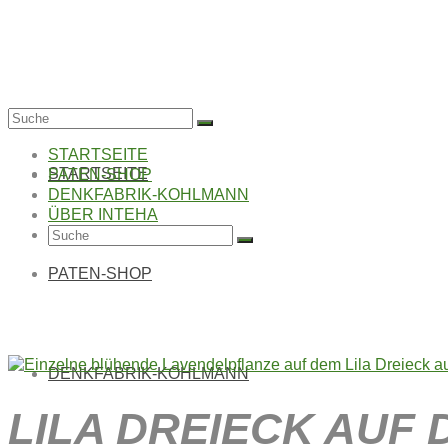
Suche
nach:
STARTSEITE
STARTSEITE
PATEN-SHOP
DENKFABRIK-KOHLMANN
ÜBER INTEHA
Suche
nach:
PATEN-SHOP
LILA DREIECK AUF 
DENKFABRIK-KOHLMANN
LILA DREIECK AUF D