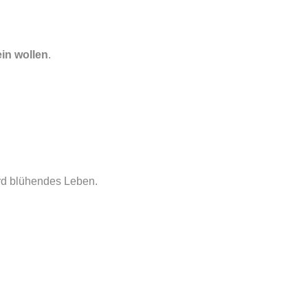
in wollen
.
rd blühendes Leben.