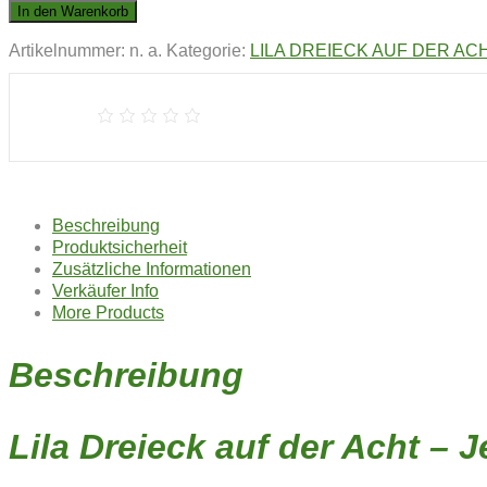
DREIECK
In den Warenkorb
AUF
Artikelnummer:
n. a.
Kategorie:
LILA DREIECK AUF DER AC
DER
ACHT
|
Rosalie
Rüsselkäfer
Menge
Beschreibung
Produktsicherheit
Zusätzliche Informationen
Verkäufer Info
More Products
Beschreibung
Lila Dreieck auf der Acht –