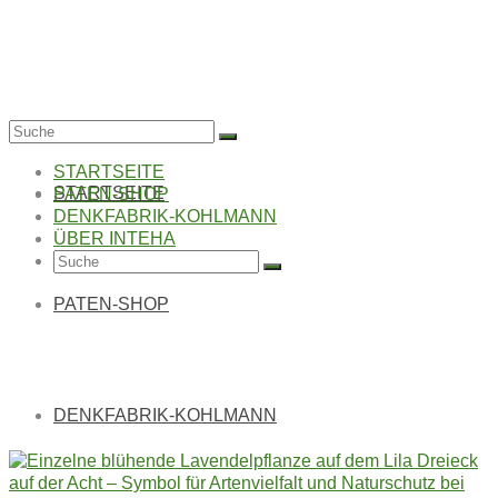
Suche
nach:
STARTSEITE
STARTSEITE
PATEN-SHOP
DENKFABRIK-KOHLMANN
ÜBER INTEHA
Suche
nach:
PATEN-SHOP
LILA DREIECK AUF
DER ACHT
DENKFABRIK-KOHLMANN