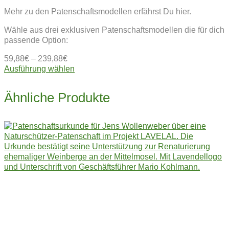
Mehr zu den Patenschaftsmodellen erfährst Du hier.
Wähle aus drei exklusiven Patenschaftsmodellen die für dich
passende Option:
59,88
€
–
239,88
€
Dieses
Ausführung wählen
Produkt
weist
Ähnliche Produkte
mehrere
Varianten
auf.
Die
Optionen
können
auf
der
Produktseite
gewählt
werden