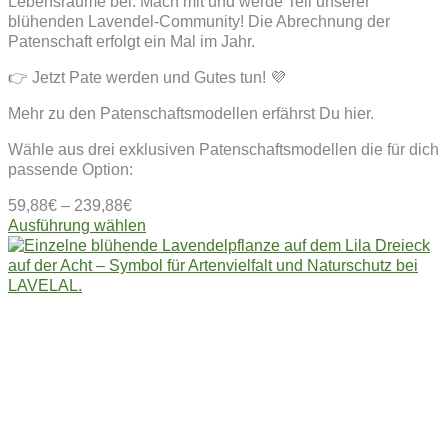
Lebensräume bei. Mach mit und werde Teil unserer
blühenden Lavendel-Community! Die Abrechnung der
Patenschaft erfolgt ein Mal im Jahr.
👉 Jetzt Pate werden und Gutes tun! 💜
Mehr zu den Patenschaftsmodellen erfährst Du hier.
Wähle aus drei exklusiven Patenschaftsmodellen die für dich
passende Option:
59,88
€
–
239,88
€
Dieses
Ausführung wählen
Produkt
weist
mehrere
Varianten
auf.
Die
Optionen
können
auf
der
Produktseite