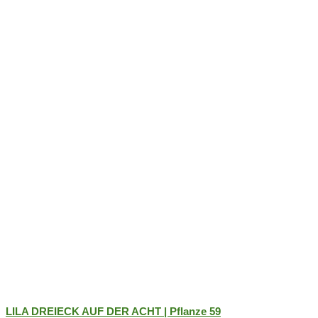
auf.
Die
Optionen
können
auf
der
Produktseite
gewählt
werden
LILA DREIECK AUF DER ACHT | Pflanze 59