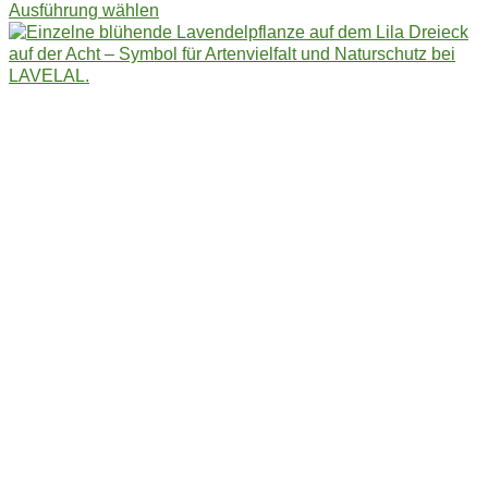
Dieses
Ausführung wählen
Produkt
weist
mehrere
Varianten
auf.
Die
Optionen
können
auf
der
Produktseite
gewählt
werden