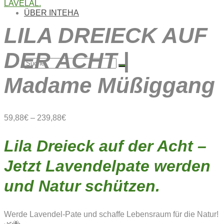
ÜBER INTEHA
LILA DREIECK AUF
DER ACHT |
Suche
Madame Müßiggang
nach:
59,88
€
–
239,88
€
Lila Dreieck auf der Acht –
Jetzt Lavendelpate werden
und Natur schützen.
Werde Lavendel-Pate und schaffe Lebensraum für die Natur!