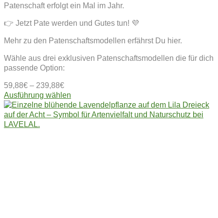
Patenschaft erfolgt ein Mal im Jahr.
👉 Jetzt Pate werden und Gutes tun! 💜
Mehr zu den Patenschaftsmodellen erfährst Du hier.
Wähle aus drei exklusiven Patenschaftsmodellen die für dich
passende Option:
59,88
€
–
239,88
€
Dieses
Ausführung wählen
Produkt
weist
mehrere
Varianten
auf.
Die
Optionen
können
auf
der
Produktseite
gewählt