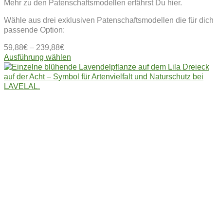
Mehr zu den Patenschaftsmodellen erfährst Du hier.
Wähle aus drei exklusiven Patenschaftsmodellen die für dich
passende Option:
59,88
€
–
239,88
€
Dieses
Ausführung wählen
Produkt
weist
mehrere
Varianten
auf.
Die
Optionen
können
auf
der
Produktseite
gewählt
werden