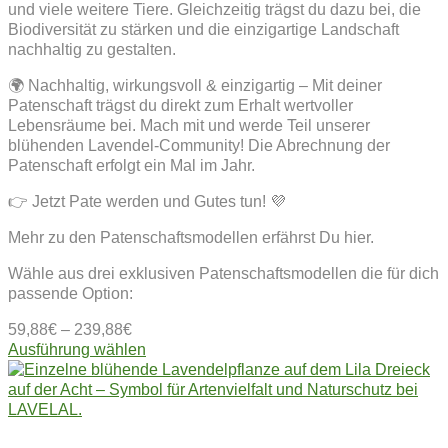
und viele weitere Tiere. Gleichzeitig trägst du dazu bei, die
Biodiversität zu stärken und die einzigartige Landschaft
nachhaltig zu gestalten.
🌍 Nachhaltig, wirkungsvoll & einzigartig – Mit deiner
Patenschaft trägst du direkt zum Erhalt wertvoller
Lebensräume bei. Mach mit und werde Teil unserer
blühenden Lavendel-Community! Die Abrechnung der
Patenschaft erfolgt ein Mal im Jahr.
👉 Jetzt Pate werden und Gutes tun! 💜
Mehr zu den Patenschaftsmodellen erfährst Du hier.
Wähle aus drei exklusiven Patenschaftsmodellen die für dich
passende Option:
59,88
€
–
239,88
€
Dieses
Ausführung wählen
Produkt
weist
mehrere
Varianten