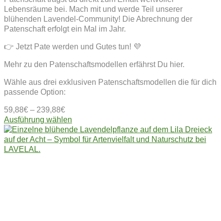
Lebensräume bei. Mach mit und werde Teil unserer
blühenden Lavendel-Community! Die Abrechnung der
Patenschaft erfolgt ein Mal im Jahr.
👉 Jetzt Pate werden und Gutes tun! 💜
Mehr zu den Patenschaftsmodellen erfährst Du hier.
Wähle aus drei exklusiven Patenschaftsmodellen die für dich
passende Option:
59,88
€
–
239,88
€
Dieses
Ausführung wählen
Produkt
weist
mehrere
Varianten
auf.
Die
Optionen
können
auf
der