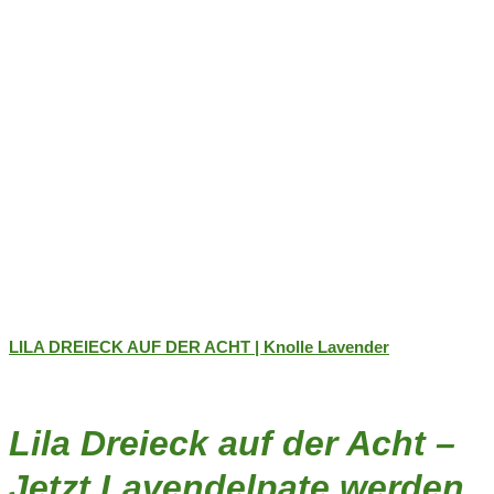
gewählt
werden
LILA DREIECK AUF DER ACHT | Knolle Lavender
Lila Dreieck auf der Acht –
Jetzt Lavendelpate werden