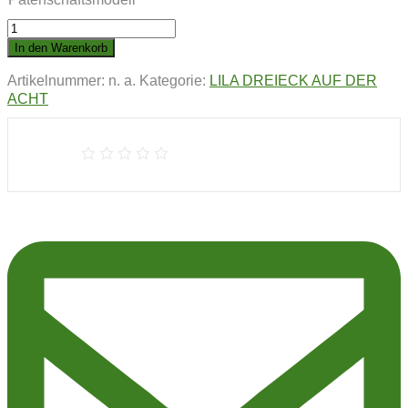
LILA
DREIECK
In den Warenkorb
AUF
Artikelnummer:
n. a.
Kategorie:
LILA DREIECK AUF DER
DER
ACHT
ACHT
|
Madame
Müßiggang
Menge