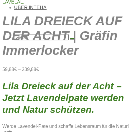
ÜBER INTEHA
LILA DREIECK AUF
DER ACHT | Gräfin
Suche
Immerlocker
nach:
59,88
€
–
239,88
€
Lila Dreieck auf der Acht –
Jetzt Lavendelpate werden
und Natur schützen.
Werde Lavendel-Pate und schaffe Lebensraum für die Natur!