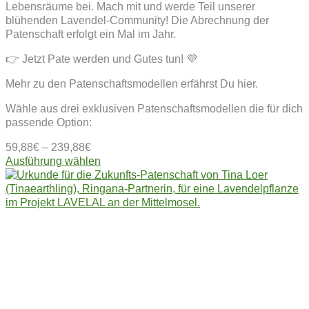
Lebensräume bei. Mach mit und werde Teil unserer
blühenden Lavendel-Community! Die Abrechnung der
Patenschaft erfolgt ein Mal im Jahr.
👉 Jetzt Pate werden und Gutes tun! 💜
Mehr zu den Patenschaftsmodellen erfährst Du hier.
Wähle aus drei exklusiven Patenschaftsmodellen die für dich
passende Option:
59,88
€
–
239,88
€
Dieses
Ausführung wählen
Produkt
weist
mehrere
Varianten
auf.
Die
Optionen
können
auf
der