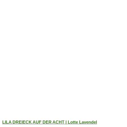
der
Produktseite
gewählt
werden
LILA DREIECK AUF DER ACHT | Lotte Lavendel