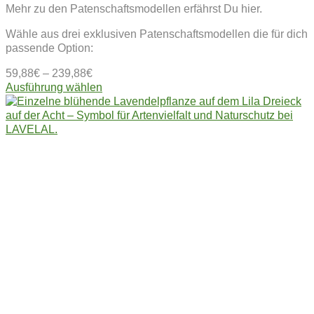
Mehr zu den Patenschaftsmodellen erfährst Du hier.
Wähle aus drei exklusiven Patenschaftsmodellen die für dich
passende Option:
59,88
€
–
239,88
€
Dieses
Ausführung wählen
Produkt
weist
mehrere
Varianten
auf.
Die
Optionen
können
auf
der
Produktseite
gewählt
werden