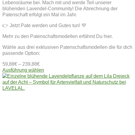
Lebensräume bei. Mach mit und werde Teil unserer
blühenden Lavendel-Community! Die Abrechnung der
Patenschaft erfolgt ein Mal im Jahr.
👉 Jetzt Pate werden und Gutes tun! 💜
Mehr zu den Patenschaftsmodellen erfährst Du hier.
Wähle aus drei exklusiven Patenschaftsmodellen die für dich
passende Option:
59,88
€
–
239,88
€
Dieses
Ausführung wählen
Produkt
weist
mehrere
Varianten
auf.
Die
Optionen
können
auf
der