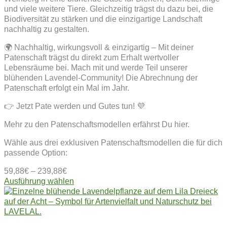
und viele weitere Tiere. Gleichzeitig trägst du dazu bei, die
Biodiversität zu stärken und die einzigartige Landschaft
nachhaltig zu gestalten.
🌍 Nachhaltig, wirkungsvoll & einzigartig – Mit deiner
Patenschaft trägst du direkt zum Erhalt wertvoller
Lebensräume bei. Mach mit und werde Teil unserer
blühenden Lavendel-Community! Die Abrechnung der
Patenschaft erfolgt ein Mal im Jahr.
👉 Jetzt Pate werden und Gutes tun! 💜
Mehr zu den Patenschaftsmodellen erfährst Du hier.
Wähle aus drei exklusiven Patenschaftsmodellen die für dich
passende Option:
59,88
€
–
239,88
€
Dieses
Ausführung wählen
Produkt
weist
mehrere
Varianten