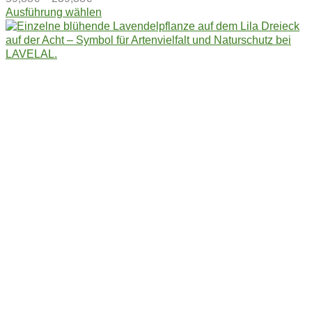
Dieses
Ausführung wählen
Produkt
weist
mehrere
Varianten
auf.
Die
Optionen
können
auf
der
Produktseite
gewählt
werden