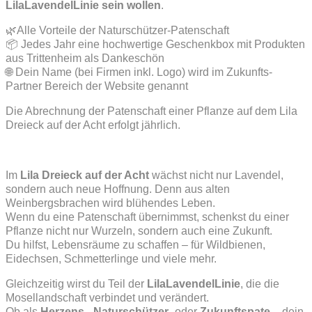
LilaLavendelLinie sein wollen
.
🌿Alle Vorteile der Naturschützer-Patenschaft
📦 Jedes Jahr eine hochwertige Geschenkbox mit Produkten
aus Trittenheim als Dankeschön
🌐 Dein Name (bei Firmen inkl. Logo) wird im Zukunfts-
Partner Bereich der Website genannt
Die Abrechnung der Patenschaft einer Pflanze auf dem Lila
Dreieck auf der Acht erfolgt jährlich.
Im
Lila Dreieck auf der Acht
wächst nicht nur Lavendel,
sondern auch neue Hoffnung. Denn aus alten
Weinbergsbrachen wird blühendes Leben.
Wenn du eine Patenschaft übernimmst, schenkst du einer
Pflanze nicht nur Wurzeln, sondern auch eine Zukunft.
Du hilfst, Lebensräume zu schaffen – für Wildbienen,
Eidechsen, Schmetterlinge und viele mehr.
Gleichzeitig wirst du Teil der
LilaLavendelLinie
, die die
Mosellandschaft verbindet und verändert.
Ob als
Herzens-
,
Naturschützer-
oder
Zukunftspate
– dein