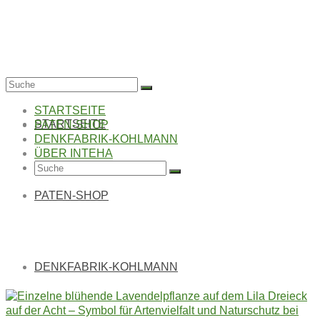
Suche
nach:
STARTSEITE
STARTSEITE
PATEN-SHOP
DENKFABRIK-KOHLMANN
ÜBER INTEHA
Suche
nach:
PATEN-SHOP
LILA DREIECK AUF
DER ACHT
DENKFABRIK-KOHLMANN