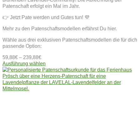
Patenschaft erfolgt ein Mal im Jahr.
👉 Jetzt Pate werden und Gutes tun! 💜
Mehr zu den Patenschaftsmodellen erfährst Du hier.
Wähle aus drei exklusiven Patenschaftsmodellen die für dich
passende Option:
59,88
€
–
239,88
€
Dieses
Ausführung wählen
Produkt
weist
mehrere
Varianten
auf.
Die
Optionen
können
auf
der
Produktseite
gewählt