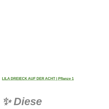
Produktseite
gewählt
werden
LILA DREIECK AUF DER ACHT | Pflanze 1
✨
Diese