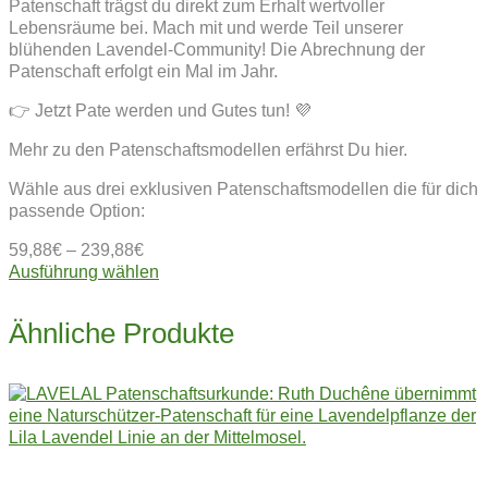
Patenschaft trägst du direkt zum Erhalt wertvoller
Lebensräume bei. Mach mit und werde Teil unserer
blühenden Lavendel-Community! Die Abrechnung der
Patenschaft erfolgt ein Mal im Jahr.
👉 Jetzt Pate werden und Gutes tun! 💜
Mehr zu den Patenschaftsmodellen erfährst Du hier.
Wähle aus drei exklusiven Patenschaftsmodellen die für dich
passende Option:
59,88
€
–
239,88
€
Dieses
Ausführung wählen
Produkt
weist
Ähnliche Produkte
mehrere
Varianten
auf.
Die
Optionen
können
auf