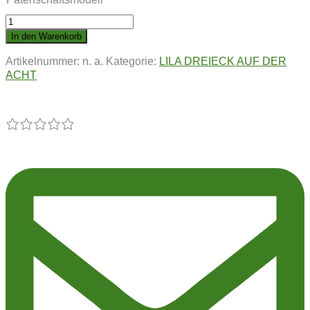
LILA
DREIECK
In den Warenkorb
AUF
Artikelnummer:
n. a.
Kategorie:
LILA DREIECK AUF DER
DER
ACHT
ACHT
|
Gräfin
Immerlocker
Menge