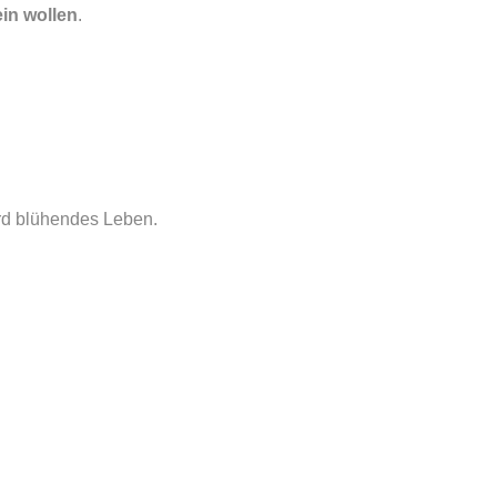
in wollen
.
rd blühendes Leben.