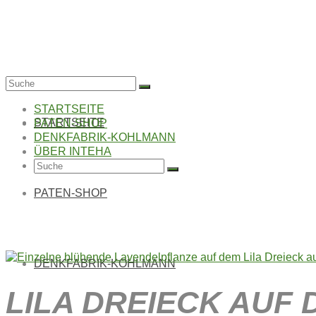
Suche
nach:
STARTSEITE
STARTSEITE
PATEN-SHOP
DENKFABRIK-KOHLMANN
ÜBER INTEHA
Suche
nach:
PATEN-SHOP
LILA DREIECK AUF 
DENKFABRIK-KOHLMANN
LILA DREIECK AUF DE