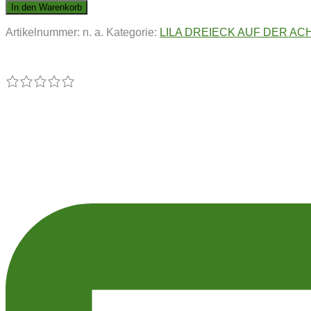
DREIECK
In den Warenkorb
AUF
Artikelnummer:
n. a.
Kategorie:
LILA DREIECK AUF DER AC
DER
ACHT
|
Dufte
Dietlinde
Menge