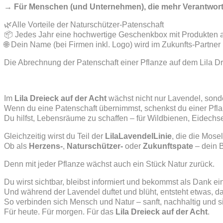
→ Für Menschen (und Unternehmen), die mehr Verantwortu
🌿Alle Vorteile der Naturschützer-Patenschaft
📦 Jedes Jahr eine hochwertige Geschenkbox mit Produkten 
🌐 Dein Name (bei Firmen inkl. Logo) wird im Zukunfts-Partne
Die Abrechnung der Patenschaft einer Pflanze auf dem Lila Drei
Im
Lila Dreieck auf der Acht
wächst nicht nur Lavendel, son
Wenn du eine Patenschaft übernimmst, schenkst du einer Pfla
Du hilfst, Lebensräume zu schaffen – für Wildbienen, Eidechs
Gleichzeitig wirst du Teil der
LilaLavendelLinie
, die die Mose
Ob als
Herzens-
,
Naturschützer-
oder
Zukunftspate
– dein B
Denn mit jeder Pflanze wächst auch ein Stück Natur zurück.
Du wirst sichtbar, bleibst informiert und bekommst als Dank e
Und während der Lavendel duftet und blüht, entsteht etwas, da
So verbinden sich Mensch und Natur – sanft, nachhaltig und si
Für heute. Für morgen. Für das
Lila Dreieck auf der Acht
.