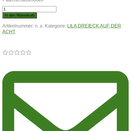
LILA
DREIECK
In den Warenkorb
AUF
Artikelnummer:
n. a.
Kategorie:
LILA DREIECK AUF DER
DER
ACHT
ACHT
|
Pflanze
50
Menge