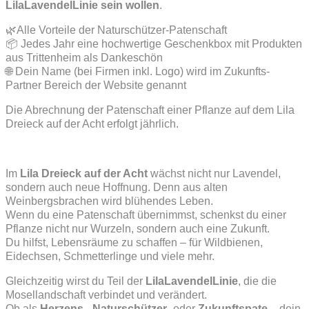
LilaLavendelLinie sein wollen
.
🌿Alle Vorteile der Naturschützer-Patenschaft
📦 Jedes Jahr eine hochwertige Geschenkbox mit Produkten
aus Trittenheim als Dankeschön
🌐 Dein Name (bei Firmen inkl. Logo) wird im Zukunfts-
Partner Bereich der Website genannt
Die Abrechnung der Patenschaft einer Pflanze auf dem Lila
Dreieck auf der Acht erfolgt jährlich.
Im
Lila Dreieck auf der Acht
wächst nicht nur Lavendel,
sondern auch neue Hoffnung. Denn aus alten
Weinbergsbrachen wird blühendes Leben.
Wenn du eine Patenschaft übernimmst, schenkst du einer
Pflanze nicht nur Wurzeln, sondern auch eine Zukunft.
Du hilfst, Lebensräume zu schaffen – für Wildbienen,
Eidechsen, Schmetterlinge und viele mehr.
Gleichzeitig wirst du Teil der
LilaLavendelLinie
, die die
Mosellandschaft verbindet und verändert.
Ob als
Herzens-
,
Naturschützer-
oder
Zukunftspate
– dein