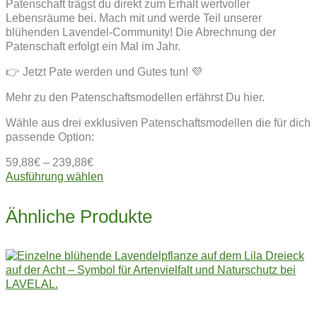
Patenschaft trägst du direkt zum Erhalt wertvoller
Lebensräume bei. Mach mit und werde Teil unserer
blühenden Lavendel-Community! Die Abrechnung der
Patenschaft erfolgt ein Mal im Jahr.
👉 Jetzt Pate werden und Gutes tun! 💜
Mehr zu den Patenschaftsmodellen erfährst Du hier.
Wähle aus drei exklusiven Patenschaftsmodellen die für dich
passende Option:
59,88
€
–
239,88
€
Dieses
Ausführung wählen
Produkt
weist
Ähnliche Produkte
mehrere
Varianten
auf.
Die
Optionen
können
auf