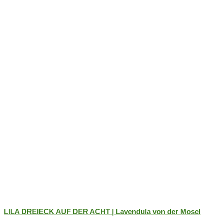
Optionen
können
auf
der
Produktseite
gewählt
werden
LILA DREIECK AUF DER ACHT | Lavendula von der Mosel