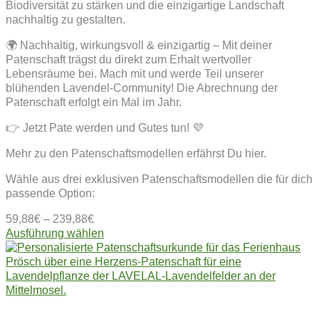
Biodiversität zu stärken und die einzigartige Landschaft
nachhaltig zu gestalten.
🌍 Nachhaltig, wirkungsvoll & einzigartig – Mit deiner
Patenschaft trägst du direkt zum Erhalt wertvoller
Lebensräume bei. Mach mit und werde Teil unserer
blühenden Lavendel-Community! Die Abrechnung der
Patenschaft erfolgt ein Mal im Jahr.
👉 Jetzt Pate werden und Gutes tun! 💜
Mehr zu den Patenschaftsmodellen erfährst Du hier.
Wähle aus drei exklusiven Patenschaftsmodellen die für dich
passende Option:
59,88
€
–
239,88
€
Dieses
Ausführung wählen
Produkt
weist
mehrere
Varianten
auf.
Die