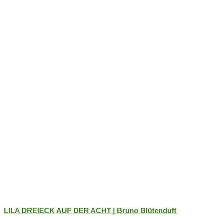
der
Produktseite
gewählt
werden
LILA DREIECK AUF DER ACHT | Bruno Blütenduft