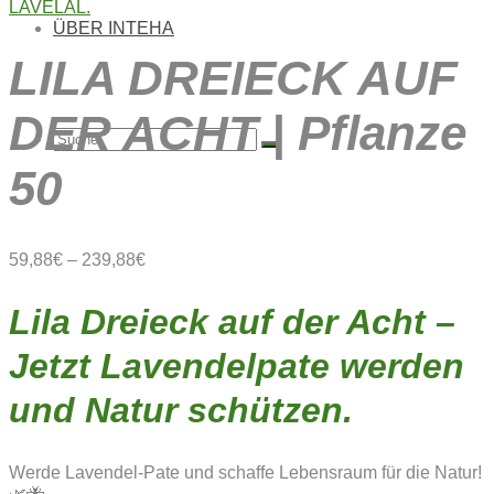
ÜBER INTEHA
LILA DREIECK AUF
DER ACHT | Pflanze
Suche
50
nach:
59,88
€
–
239,88
€
Lila Dreieck auf der Acht –
Jetzt Lavendelpate werden
und Natur schützen.
Werde Lavendel-Pate und schaffe Lebensraum für die Natur!