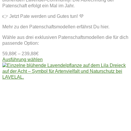
Patenschaft erfolgt ein Mal im Jahr.
👉 Jetzt Pate werden und Gutes tun! 💜
Mehr zu den Patenschaftsmodellen erfährst Du hier.
Wähle aus drei exklusiven Patenschaftsmodellen die für dich
passende Option:
59,88
€
–
239,88
€
Dieses
Ausführung wählen
Produkt
weist
mehrere
Varianten
auf.
Die
Optionen
können
auf
der
Produktseite
gewählt