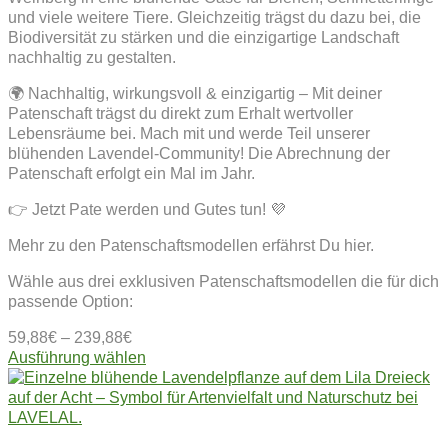
und viele weitere Tiere. Gleichzeitig trägst du dazu bei, die
Biodiversität zu stärken und die einzigartige Landschaft
nachhaltig zu gestalten.
🌍 Nachhaltig, wirkungsvoll & einzigartig – Mit deiner
Patenschaft trägst du direkt zum Erhalt wertvoller
Lebensräume bei. Mach mit und werde Teil unserer
blühenden Lavendel-Community! Die Abrechnung der
Patenschaft erfolgt ein Mal im Jahr.
👉 Jetzt Pate werden und Gutes tun! 💜
Mehr zu den Patenschaftsmodellen erfährst Du hier.
Wähle aus drei exklusiven Patenschaftsmodellen die für dich
passende Option:
59,88
€
–
239,88
€
Dieses
Ausführung wählen
Produkt
weist
mehrere
Varianten