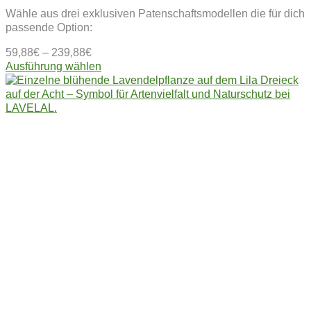
Wähle aus drei exklusiven Patenschaftsmodellen die für dich
passende Option:
59,88
€
–
239,88
€
Dieses
Ausführung wählen
Produkt
weist
mehrere
Varianten
auf.
Die
Optionen
können
auf
der
Produktseite
gewählt
werden