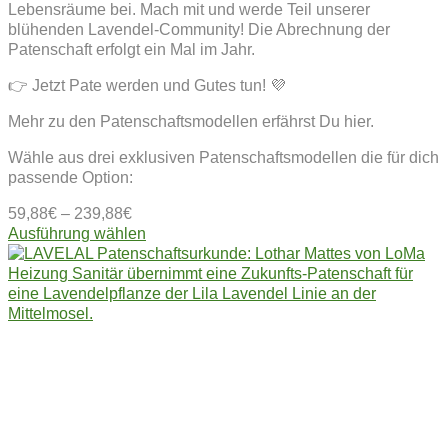
Lebensräume bei. Mach mit und werde Teil unserer
blühenden Lavendel-Community! Die Abrechnung der
Patenschaft erfolgt ein Mal im Jahr.
👉 Jetzt Pate werden und Gutes tun! 💜
Mehr zu den Patenschaftsmodellen erfährst Du hier.
Wähle aus drei exklusiven Patenschaftsmodellen die für dich
passende Option:
59,88
€
–
239,88
€
Dieses
Ausführung wählen
Produkt
weist
mehrere
Varianten
auf.
Die
Optionen
können
auf
der