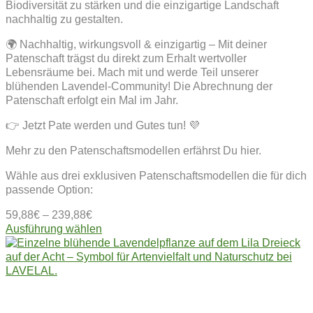
Biodiversität zu stärken und die einzigartige Landschaft
nachhaltig zu gestalten.
🌍 Nachhaltig, wirkungsvoll & einzigartig – Mit deiner
Patenschaft trägst du direkt zum Erhalt wertvoller
Lebensräume bei. Mach mit und werde Teil unserer
blühenden Lavendel-Community! Die Abrechnung der
Patenschaft erfolgt ein Mal im Jahr.
👉 Jetzt Pate werden und Gutes tun! 💜
Mehr zu den Patenschaftsmodellen erfährst Du hier.
Wähle aus drei exklusiven Patenschaftsmodellen die für dich
passende Option:
59,88
€
–
239,88
€
Dieses
Ausführung wählen
Produkt
weist
mehrere
Varianten
auf.
Die