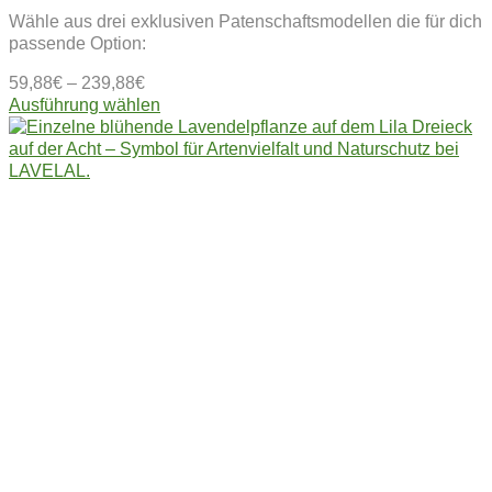
Wähle aus drei exklusiven Patenschaftsmodellen die für dich
passende Option:
59,88
€
–
239,88
€
Dieses
Ausführung wählen
Produkt
weist
mehrere
Varianten
auf.
Die
Optionen
können
auf
der
Produktseite
gewählt
werden