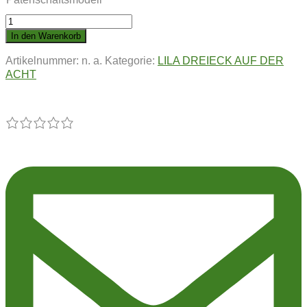
LILA
DREIECK
In den Warenkorb
AUF
Artikelnummer:
n. a.
Kategorie:
LILA DREIECK AUF DER
DER
ACHT
ACHT
|
Lady
Summsebrumm
Menge