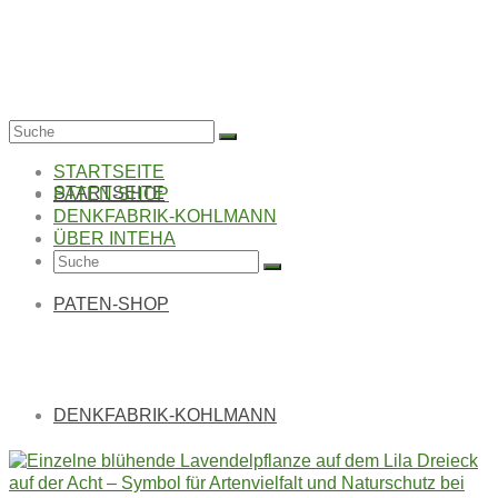
Suche
nach:
STARTSEITE
STARTSEITE
PATEN-SHOP
DENKFABRIK-KOHLMANN
ÜBER INTEHA
Suche
nach:
PATEN-SHOP
LILA DREIECK AUF
DER ACHT
DENKFABRIK-KOHLMANN