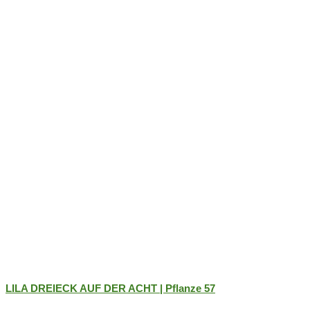
Optionen
können
auf
der
Produktseite
gewählt
werden
LILA DREIECK AUF DER ACHT | Pflanze 57