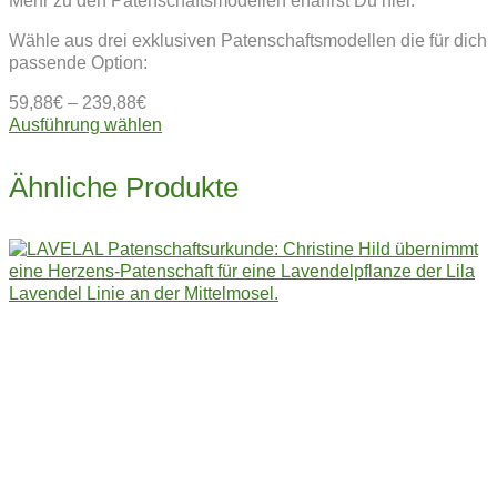
Mehr zu den Patenschaftsmodellen erfährst Du hier.
Wähle aus drei exklusiven Patenschaftsmodellen die für dich
passende Option:
59,88
€
–
239,88
€
Dieses
Ausführung wählen
Produkt
weist
Ähnliche Produkte
mehrere
Varianten
auf.
Die
Optionen
können
auf
der
Produktseite
gewählt
werden