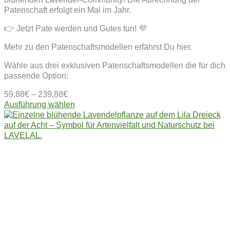
Patenschaft erfolgt ein Mal im Jahr.
👉 Jetzt Pate werden und Gutes tun! 💜
Mehr zu den Patenschaftsmodellen erfährst Du hier.
Wähle aus drei exklusiven Patenschaftsmodellen die für dich
passende Option:
59,88
€
–
239,88
€
Dieses
Ausführung wählen
Produkt
weist
mehrere
Varianten
auf.
Die
Optionen
können
auf
der
Produktseite
gewählt