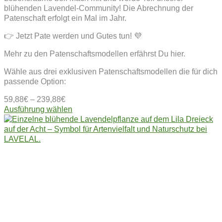
blühenden Lavendel-Community! Die Abrechnung der
Patenschaft erfolgt ein Mal im Jahr.
👉 Jetzt Pate werden und Gutes tun! 💜
Mehr zu den Patenschaftsmodellen erfährst Du hier.
Wähle aus drei exklusiven Patenschaftsmodellen die für dich
passende Option:
59,88
€
–
239,88
€
Dieses
Ausführung wählen
Produkt
weist
mehrere
Varianten
auf.
Die
Optionen
können
auf
der
Produktseite