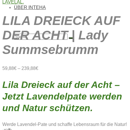
ÜBER INTEHA
LILA DREIECK AUF
DER ACHT | Lady
Suche
Summsebrumm
nach:
59,88
€
–
239,88
€
Lila Dreieck auf der Acht –
Jetzt Lavendelpate werden
und Natur schützen.
Werde Lavendel-Pate und schaffe Lebensraum für die Natur!