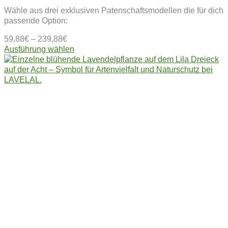
Wähle aus drei exklusiven Patenschaftsmodellen die für dich
passende Option:
59,88
€
–
239,88
€
Dieses
Ausführung wählen
Produkt
weist
mehrere
Varianten
auf.
Die
Optionen
können
auf
der
Produktseite
gewählt
werden