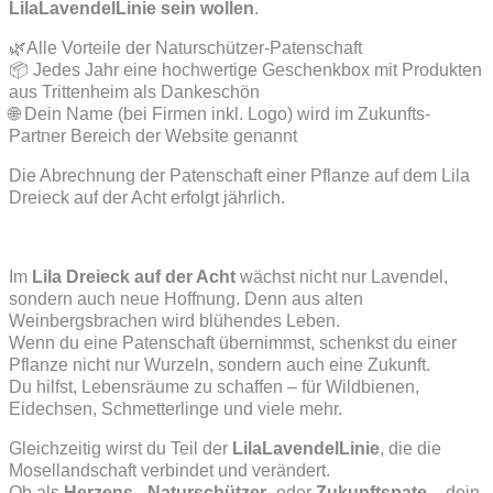
LilaLavendelLinie sein wollen
.
🌿Alle Vorteile der Naturschützer-Patenschaft
📦 Jedes Jahr eine hochwertige Geschenkbox mit Produkten
aus Trittenheim als Dankeschön
🌐 Dein Name (bei Firmen inkl. Logo) wird im Zukunfts-
Partner Bereich der Website genannt
Die Abrechnung der Patenschaft einer Pflanze auf dem Lila
Dreieck auf der Acht erfolgt jährlich.
Im
Lila Dreieck auf der Acht
wächst nicht nur Lavendel,
sondern auch neue Hoffnung. Denn aus alten
Weinbergsbrachen wird blühendes Leben.
Wenn du eine Patenschaft übernimmst, schenkst du einer
Pflanze nicht nur Wurzeln, sondern auch eine Zukunft.
Du hilfst, Lebensräume zu schaffen – für Wildbienen,
Eidechsen, Schmetterlinge und viele mehr.
Gleichzeitig wirst du Teil der
LilaLavendelLinie
, die die
Mosellandschaft verbindet und verändert.
Ob als
Herzens-
,
Naturschützer-
oder
Zukunftspate
– dein