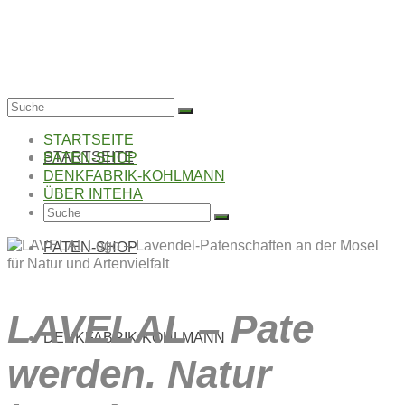
Suche
nach:
STARTSEITE
STARTSEITE
PATEN-SHOP
DENKFABRIK-KOHLMANN
ÜBER INTEHA
Suche
nach:
PATEN-SHOP
LAVELAL – Pate
DENKFABRIK-KOHLMANN
werden. Natur