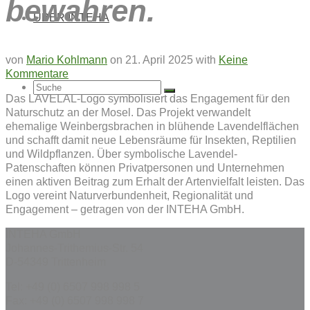
bewahren.
ÜBER INTEHA
von
Mario Kohlmann
on
21. April 2025
with
Keine
Kommentare
Suche
Das LAVELAL-Logo symbolisiert das Engagement für den
Naturschutz an der Mosel. Das Projekt verwandelt
ehemalige Weinbergsbrachen in blühende Lavendelflächen
und schafft damit neue Lebensräume für Insekten, Reptilien
und Wildpflanzen. Über symbolische Lavendel-
nach:
Patenschaften können Privatpersonen und Unternehmen
einen aktiven Beitrag zum Erhalt der Artenvielfalt leisten. Das
Logo vereint Naturverbundenheit, Regionalität und
Engagement – getragen von der INTEHA GmbH.
INTEHA GmbH
Johannes-Trithemius-Str. 54
D-54349 Trittenheim
Tel: +49 (0) 6507 998 998 5
Fax: +49 (0) 6507 998 998 7