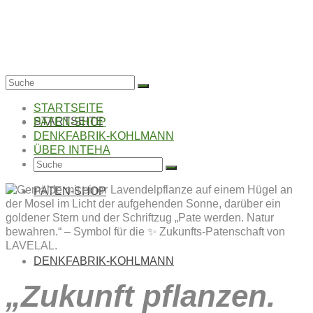
Suche
nach:
STARTSEITE
STARTSEITE
PATEN-SHOP
DENKFABRIK-KOHLMANN
ÜBER INTEHA
Suche
nach:
PATEN-SHOP
DENKFABRIK-KOHLMANN
„Zukunft pflanzen.