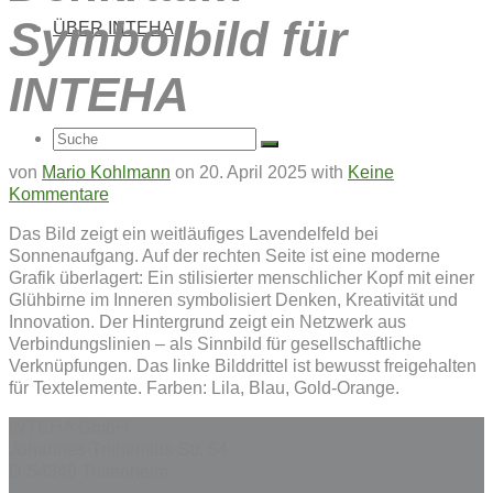
Symbolbild für
ÜBER INTEHA
INTEHA
Suche
von
Mario Kohlmann
on
20. April 2025
with
Keine
Kommentare
Das Bild zeigt ein weitläufiges Lavendelfeld bei
nach:
Sonnenaufgang. Auf der rechten Seite ist eine moderne
Grafik überlagert: Ein stilisierter menschlicher Kopf mit einer
Glühbirne im Inneren symbolisiert Denken, Kreativität und
Innovation. Der Hintergrund zeigt ein Netzwerk aus
Verbindungslinien – als Sinnbild für gesellschaftliche
Verknüpfungen. Das linke Bilddrittel ist bewusst freigehalten
für Textelemente. Farben: Lila, Blau, Gold-Orange.
INTEHA GmbH
Johannes-Trithemius-Str. 54
D-54349 Trittenheim