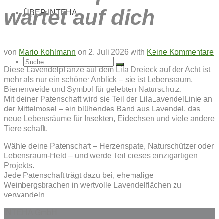
wartet auf dich
ÜBER INTEHA
von
Mario Kohlmann
on
2. Juli 2026
with
Keine Kommentare
Suche
Diese Lavendelpflanze auf dem Lila Dreieck auf der Acht ist
mehr als nur ein schöner Anblick – sie ist Lebensraum,
Bienenweide und Symbol für gelebten Naturschutz.
Mit deiner Patenschaft wird sie Teil der LilaLavendelLinie an
der Mittelmosel – ein blühendes Band aus Lavendel, das
nach:
neue Lebensräume für Insekten, Eidechsen und viele andere
Tiere schafft.
Wähle deine Patenschaft – Herzenspate, Naturschützer oder
Lebensraum-Held – und werde Teil dieses einzigartigen
Projekts.
Jede Patenschaft trägt dazu bei, ehemalige
Weinbergsbrachen in wertvolle Lavendelflächen zu
verwandeln.
INTEHA GmbH