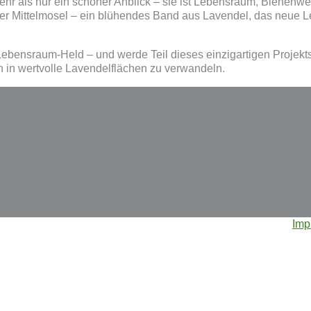
mehr als nur ein schöner Anblick – sie ist Lebensraum, Bienenw
n der Mittelmosel – ein blühendes Band aus Lavendel, das neue 
ebensraum-Held – und werde Teil dieses einzigartigen Projekts
 in wertvolle Lavendelflächen zu verwandeln.
Imp