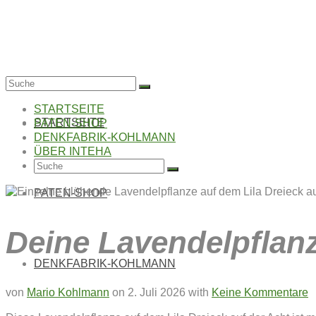
Suche
nach:
STARTSEITE
STARTSEITE
PATEN-SHOP
DENKFABRIK-KOHLMANN
ÜBER INTEHA
Suche
nach:
PATEN-SHOP
Deine Lavendelpflanz
DENKFABRIK-KOHLMANN
von
Mario Kohlmann
on
2. Juli 2026
with
Keine Kommentare