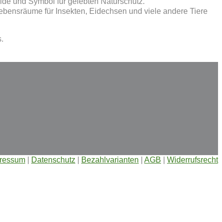
eide und Symbol für gelebten Naturschutz.
Lebensräume für Insekten, Eidechsen und viele andere Tiere
.
ressum
|
Datenschutz
|
Bezahlvarianten
|
AGB
|
Widerrufsrecht