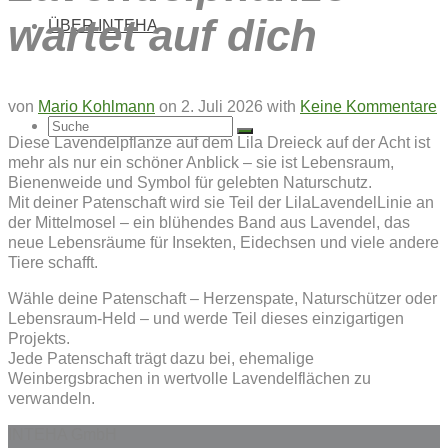
wartet auf dich
ÜBER INTEHA
von
Mario Kohlmann
on
2. Juli 2026
with
Keine Kommentare
Suche
Diese Lavendelpflanze auf dem Lila Dreieck auf der Acht ist
mehr als nur ein schöner Anblick – sie ist Lebensraum,
Bienenweide und Symbol für gelebten Naturschutz.
Mit deiner Patenschaft wird sie Teil der LilaLavendelLinie an
der Mittelmosel – ein blühendes Band aus Lavendel, das
nach:
neue Lebensräume für Insekten, Eidechsen und viele andere
Tiere schafft.
Wähle deine Patenschaft – Herzenspate, Naturschützer oder
Lebensraum-Held – und werde Teil dieses einzigartigen
Projekts.
Jede Patenschaft trägt dazu bei, ehemalige
Weinbergsbrachen in wertvolle Lavendelflächen zu
verwandeln.
INTEHA GmbH