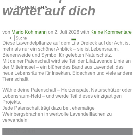
wartet auf dich
ÜBER INTEHA
von
Mario Kohlmann
on
2. Juli 2026
with
Keine Kommentare
Suche
Diese Lavendelpflanze auf dem Lila Dreieck auf der Acht ist
mehr als nur ein schöner Anblick – sie ist Lebensraum,
Bienenweide und Symbol für gelebten Naturschutz.
Mit deiner Patenschaft wird sie Teil der LilaLavendelLinie an
der Mittelmosel – ein blühendes Band aus Lavendel, das
nach:
neue Lebensräume für Insekten, Eidechsen und viele andere
Tiere schafft.
Wähle deine Patenschaft – Herzenspate, Naturschützer oder
Lebensraum-Held – und werde Teil dieses einzigartigen
Projekts.
Jede Patenschaft trägt dazu bei, ehemalige
Weinbergsbrachen in wertvolle Lavendelflächen zu
verwandeln.
INTEHA GmbH