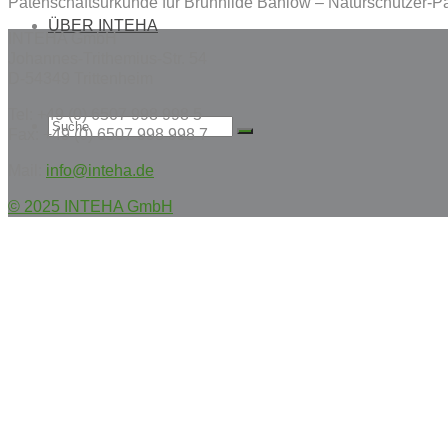
Patenschaftsurkunde für Brunhilde Bahlow – Naturschützer-Pat
ÜBER INTEHA
INTEHA GmbH
Johannes-Trithemius-Str. 54
D-54349 Trittenheim
Tel: +49 (0) 6507 998 998 5
Suche
Fax: +49 (0) 6507 998 998 7
Mail:
info@inteha.de
© 2025 INTEHA GmbH
nach: