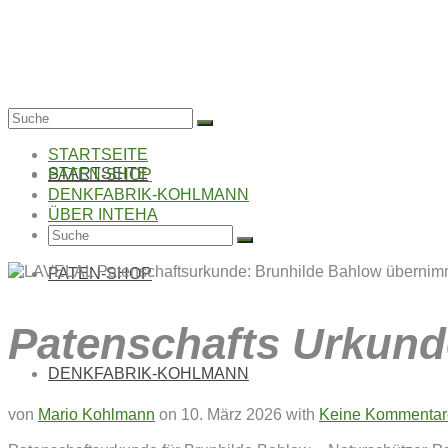
Suche
nach:
STARTSEITE
STARTSEITE
PATEN-SHOP
DENKFABRIK-KOHLMANN
ÜBER INTEHA
Suche
nach:
PATEN-SHOP
Patenschafts Urkund
DENKFABRIK-KOHLMANN
von
Mario Kohlmann
on
10. März 2026
with
Keine Kommentar