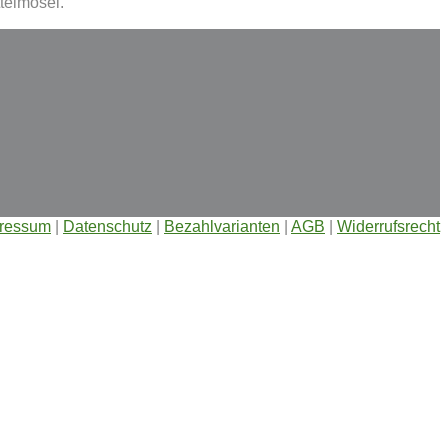
telmosel.
ressum
|
Datenschutz
|
Bezahlvarianten
|
AGB
|
Widerrufsrecht