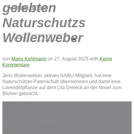
gelebten
ÜBER INTEHA
Naturschutzs
Wollenweber
Suche
von
Mario Kohlmann
on
27. August 2025
with
Keine
Kommentare
nach:
Jens Wollenweber, aktives NABU-Mitglied, hat eine
Naturschützer-Patenschaft übernommen und damit eine
Lavendelpflanze auf dem Lila Dreieck an der Mosel zum
Blühen gebracht.
INTEHA GmbH
Johannes-Trithemius-Str. 54
D-54349 Trittenheim
Tel: +49 (0) 6507 998 998 5
Fax: +49 (0) 6507 998 998 7