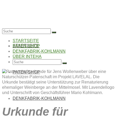
Suche
nach:
STARTSEITE
STARTSEITE
PATEN-SHOP
DENKFABRIK-KOHLMANN
ÜBER INTEHA
Suche
nach:
PATEN-SHOP
DENKFABRIK-KOHLMANN
Urkunde für