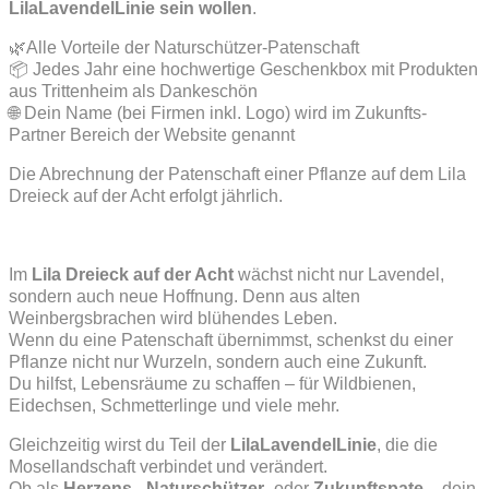
LilaLavendelLinie sein wollen
.
🌿Alle Vorteile der Naturschützer-Patenschaft
📦 Jedes Jahr eine hochwertige Geschenkbox mit Produkten
aus Trittenheim als Dankeschön
🌐 Dein Name (bei Firmen inkl. Logo) wird im Zukunfts-
Partner Bereich der Website genannt
Die Abrechnung der Patenschaft einer Pflanze auf dem Lila
Dreieck auf der Acht erfolgt jährlich.
Im
Lila Dreieck auf der Acht
wächst nicht nur Lavendel,
sondern auch neue Hoffnung. Denn aus alten
Weinbergsbrachen wird blühendes Leben.
Wenn du eine Patenschaft übernimmst, schenkst du einer
Pflanze nicht nur Wurzeln, sondern auch eine Zukunft.
Du hilfst, Lebensräume zu schaffen – für Wildbienen,
Eidechsen, Schmetterlinge und viele mehr.
Gleichzeitig wirst du Teil der
LilaLavendelLinie
, die die
Mosellandschaft verbindet und verändert.
Ob als
Herzens-
,
Naturschützer-
oder
Zukunftspate
– dein