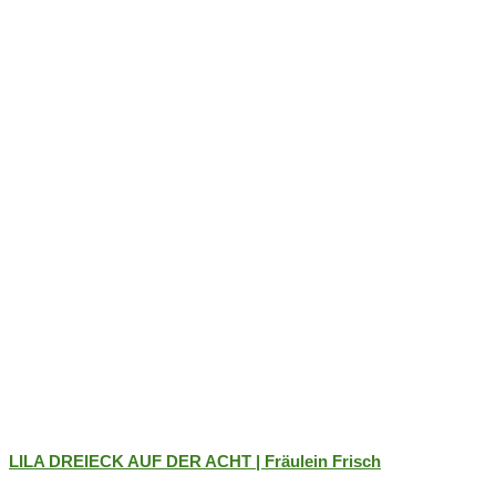
Optionen
können
auf
der
Produktseite
gewählt
werden
LILA DREIECK AUF DER ACHT | Fräulein Frisch