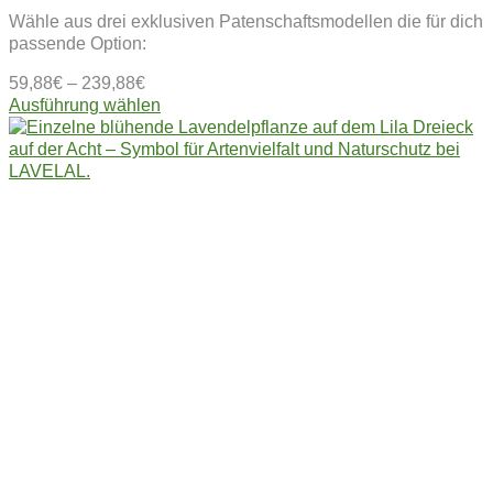
Wähle aus drei exklusiven Patenschaftsmodellen die für dich
passende Option:
59,88
€
–
239,88
€
Dieses
Ausführung wählen
Produkt
weist
mehrere
Varianten
auf.
Die
Optionen
können
auf
der
Produktseite
gewählt
werden