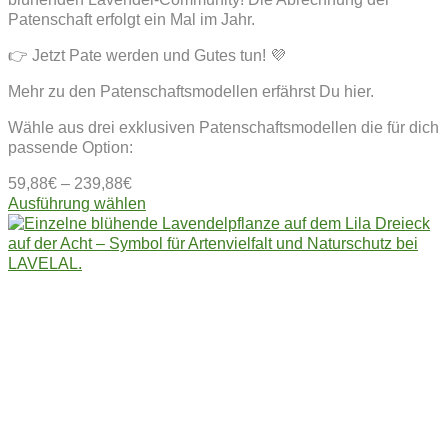
Patenschaft erfolgt ein Mal im Jahr.
👉 Jetzt Pate werden und Gutes tun! 💜
Mehr zu den Patenschaftsmodellen erfährst Du hier.
Wähle aus drei exklusiven Patenschaftsmodellen die für dich
passende Option:
59,88
€
–
239,88
€
Dieses
Ausführung wählen
Produkt
weist
mehrere
Varianten
auf.
Die
Optionen
können
auf
der
Produktseite
gewählt