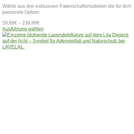
Wähle aus drei exklusiven Patenschaftsmodellen die für dich
passende Option:
59,88
€
–
239,88
€
Dieses
Ausführung wählen
Produkt
weist
mehrere
Varianten
auf.
Die
Optionen
können
auf
der
Produktseite
gewählt
werden