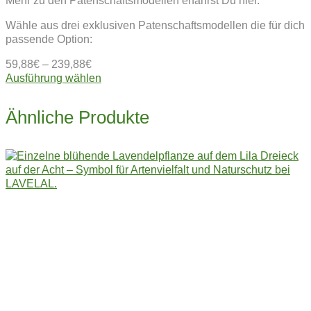
Mehr zu den Patenschaftsmodellen erfährst Du hier.
Wähle aus drei exklusiven Patenschaftsmodellen die für dich
passende Option:
59,88
€
–
239,88
€
Dieses
Ausführung wählen
Produkt
weist
Ähnliche Produkte
mehrere
Varianten
auf.
Die
Optionen
können
auf
der
Produktseite
gewählt
werden