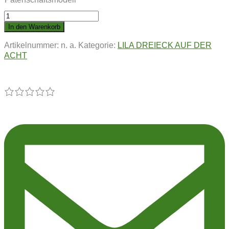
LILA
DREIECK
In den Warenkorb
AUF
Artikelnummer:
n. a.
Kategorie:
LILA DREIECK AUF DER
DER
ACHT
ACHT
|
Pflanze
60
Menge