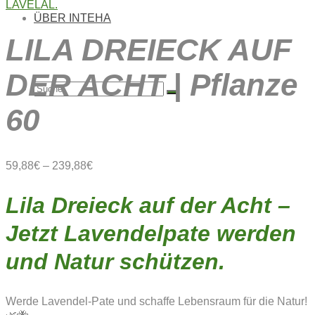
ÜBER INTEHA
LILA DREIECK AUF
DER ACHT | Pflanze
Suche
60
nach:
59,88
€
–
239,88
€
Lila Dreieck auf der Acht –
Jetzt Lavendelpate werden
und Natur schützen.
Werde Lavendel-Pate und schaffe Lebensraum für die Natur!