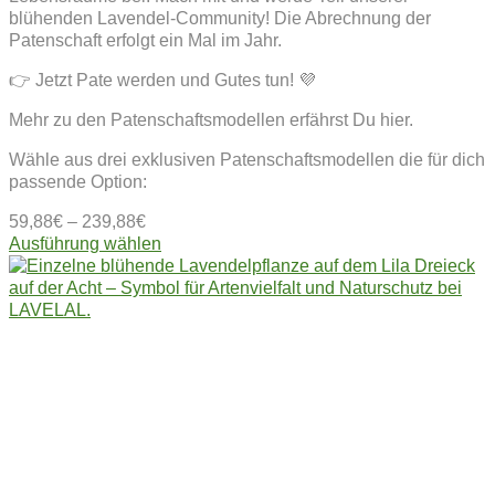
blühenden Lavendel-Community! Die Abrechnung der
Patenschaft erfolgt ein Mal im Jahr.
👉 Jetzt Pate werden und Gutes tun! 💜
Mehr zu den Patenschaftsmodellen erfährst Du hier.
Wähle aus drei exklusiven Patenschaftsmodellen die für dich
passende Option:
59,88
€
–
239,88
€
Dieses
Ausführung wählen
Produkt
weist
mehrere
Varianten
auf.
Die
Optionen
können
auf
der
Produktseite