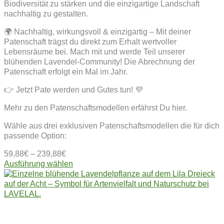
Biodiversität zu stärken und die einzigartige Landschaft
nachhaltig zu gestalten.
🌍 Nachhaltig, wirkungsvoll & einzigartig – Mit deiner
Patenschaft trägst du direkt zum Erhalt wertvoller
Lebensräume bei. Mach mit und werde Teil unserer
blühenden Lavendel-Community! Die Abrechnung der
Patenschaft erfolgt ein Mal im Jahr.
👉 Jetzt Pate werden und Gutes tun! 💜
Mehr zu den Patenschaftsmodellen erfährst Du hier.
Wähle aus drei exklusiven Patenschaftsmodellen die für dich
passende Option:
59,88
€
–
239,88
€
Dieses
Ausführung wählen
Produkt
weist
mehrere
Varianten
auf.
Die